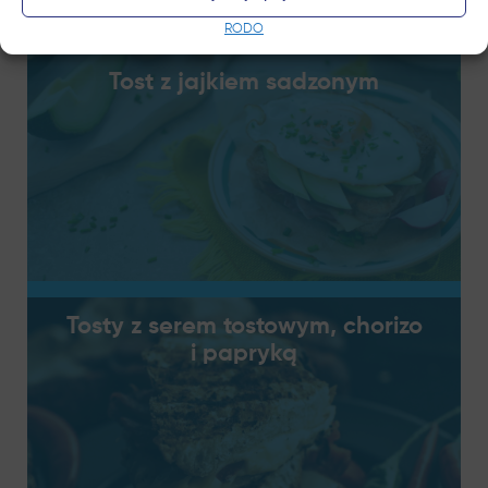
RODO
Tost z jajkiem sadzonym
Tosty z serem tostowym, chorizo
i papryką