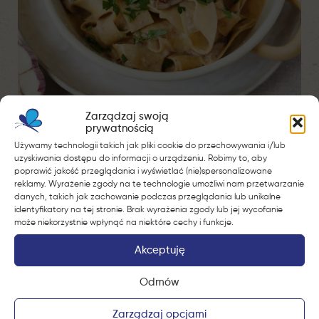
Zarządzaj swoją
prywatnością
DANIA Z GRILLA
Używamy technologii takich jak pliki cookie do przechowywania i/lub
uzyskiwania dostępu do informacji o urządzeniu. Robimy to, aby
poprawić jakość przeglądania i wyświetlać (nie)spersonalizowane
reklamy. Wyrażenie zgody na te technologie umożliwi nam przetwarzanie
danych, takich jak zachowanie podczas przeglądania lub unikalne
identyfikatory na tej stronie. Brak wyrażenia zgody lub jej wycofanie
może niekorzystnie wpłynąć na niektóre cechy i funkcje.
Akceptuję
Odmów
Zarządzaj opcjami