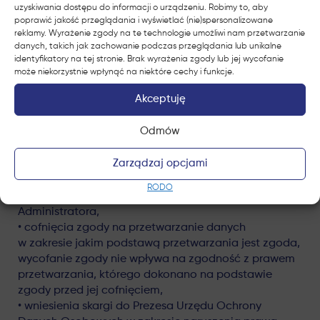
uzyskiwania dostępu do informacji o urządzeniu. Robimy to, aby
i nazwisko, numer telefonu, adres e-mail, adres, dane
poprawić jakość przeglądania i wyświetlać (nie)spersonalizowane
dedykowane do procesu/usługi/projektu/zgłoszenia;
reklamy. Wyrażenie zgody na te technologie umożliwi nam przetwarzanie
danych, takich jak zachowanie podczas przeglądania lub unikalne
UPRAWNIENIA ZWIĄZANE Z PRZETWARZANIEM
identyfikatory na tej stronie. Brak wyrażenia zgody lub jej wycofanie
DANYCH OSOBOWYCH
może niekorzystnie wpłynąć na niektóre cechy i funkcje.
Zgodnie z ogólnym rozporządzeniem o ochronie
Akceptuję
danych osobowych osobom, których dane dotyczą,
przysługują następujące prawa:
Odmów
• dostępu do swoich danych oraz prawo ich zmiany,
usunięcia, ograniczenia przetwarzania,
Zarządzaj opcjami
• wniesienia sprzeciwu wobec przetwarzania
w zakresie, w jakim przetwarzanie następuje
RODO
na podstawie prawnie uzasadnionego interesu
Administratora,
• cofnięcia zgody na przetwarzanie danych
w zakresie jakim podstawą przetwarzania jest zgoda,
wycofanie zgody nie wpływa na zgodność z prawem
przetwarzania, którego dokonano na podstawie
zgody przed jej cofnięciem,
• wniesienia skargi do Prezesa Urzędu Ochrony