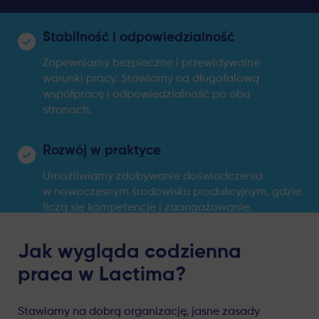
Stabilność i odpowiedzialność
Zapewniamy bezpieczne i przewidywalne
warunki pracy. Stawiamy na długofalową
współpracę i odpowiedzialność po obu
stronach.
Rozwój w praktyce
Umożliwiamy zdobywanie doświadczenia
w nowoczesnym środowisku produkcyjnym, gdzie
liczą się kompetencje i zaangażowanie.
Jak wygląda codzienna
praca w Lactima?
Stawiamy na dobrą organizację, jasne zasady