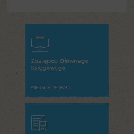
Zastępca Głównego
Księgowego
MIEJSCE: MORĄG