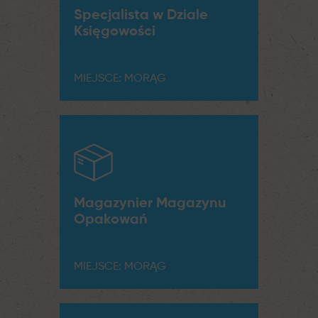
Specjalista w Dziale
Księgowości
MIEJSCE: MORĄG
Magazynier Magazynu
Opakowań
MIEJSCE: MORĄG