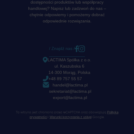
dostępności produktów lub współpracy
handlowej? Napisz lub zadzwoń do nas –
chętnie odpowiemy i pomożemy dobrać
odpowiednie rozwiązania.
/ Znajdź nas /
LACTIMA Spółka z o.o.
ul. Kaszubska 6
14-300 Morąg, Polska
+48 89 757 55 57
handel@lactima.pl
sekretariat@lactima.pl
export@lactima.pl
Polityka
Ta witryna jest chroniona przez reCAPTCHA oraz obowiązują
prywatności
Warunki korzystania z usługi
i
Google.