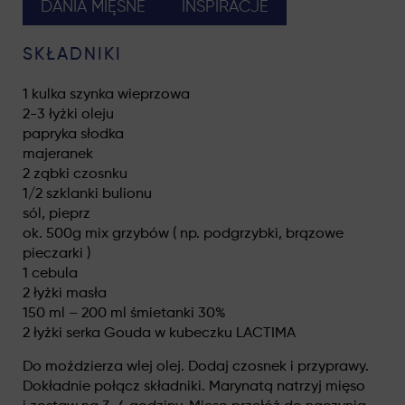
DANIA MIĘSNE
INSPIRACJE
SKŁADNIKI
1 kulka szynka wieprzowa
2-3 łyżki oleju
papryka słodka
majeranek
2 ząbki czosnku
1/2 szklanki bulionu
sól, pieprz
ok. 500g mix grzybów ( np. podgrzybki, brązowe
pieczarki )
1 cebula
2 łyżki masła
150 ml – 200 ml śmietanki 30%
2 łyżki serka Gouda w kubeczku LACTIMA
Do moździerza wlej olej. Dodaj czosnek i przyprawy.
Dokładnie połącz składniki. Marynatą natrzyj mięso