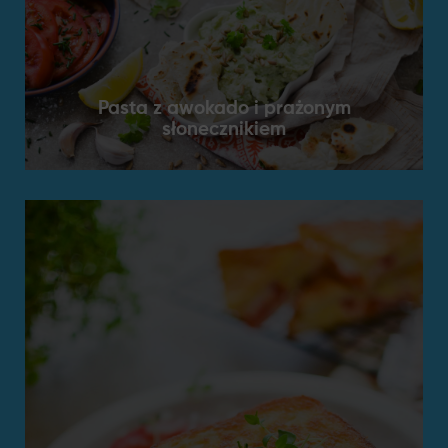
Pasta z awokado i prażonym
słonecznikiem