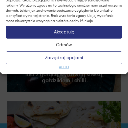
poprawić jakość przeglądania i wyświetlać (nie)spersonalizowane
reklamy. Wyrażenie zgody na te technologie umożliwi nam przetwarzanie
danych, takich jak zachowanie podczas przeglądania lub unikalne
identyfikatory na tej stronie. Brak wyrażenia zgody lub jej wycofanie
może niekorzystnie wpłynąć na niektóre cechy i funkcje.
Akceptuję
Odmów
Zarządzaj opcjami
RODO
Tost z gorącą wytrawną śliwką,
goździkiem i chilli