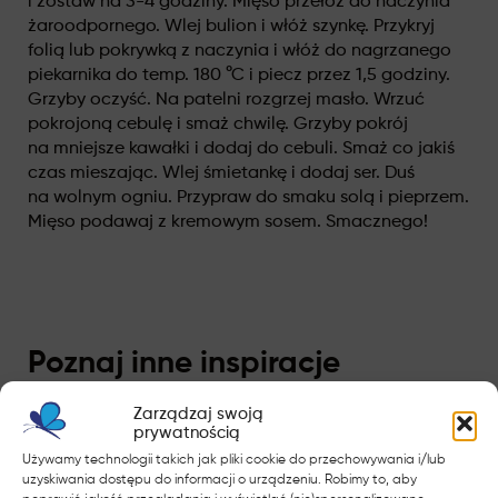
i zostaw na 3-4 godziny. Mięso przełóż do naczynia
żaroodpornego. Wlej bulion i włóż szynkę. Przykryj
folią lub pokrywką z naczynia i włóż do nagrzanego
piekarnika do temp. 180 °C i piecz przez 1,5 godziny.
Grzyby oczyść. Na patelni rozgrzej masło. Wrzuć
pokrojoną cebulę i smaż chwilę. Grzyby pokrój
na mniejsze kawałki i dodaj do cebuli. Smaż co jakiś
czas mieszając. Wlej śmietankę i dodaj ser. Duś
na wolnym ogniu. Przypraw do smaku solą i pieprzem.
Mięso podawaj z kremowym sosem. Smacznego!
Poznaj inne inspiracje
Zarządzaj swoją
prywatnością
Używamy technologii takich jak pliki cookie do przechowywania i/lub
uzyskiwania dostępu do informacji o urządzeniu. Robimy to, aby