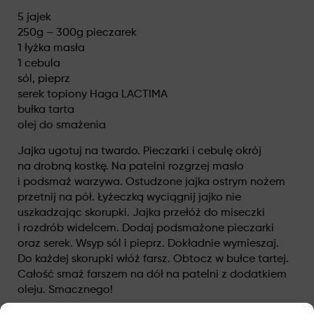
5 jajek
250g – 300g pieczarek
1 łyżka masła
1 cebula
sól, pieprz
serek topiony Haga LACTIMA
bułka tarta
olej do smażenia
Jajka ugotuj na twardo. Pieczarki i cebulę okrój
na drobną kostkę. Na patelni rozgrzej masło
i podsmaż warzywa. Ostudzone jajka ostrym nożem
przetnij na pół. Łyżeczką wyciągnij jajko nie
uszkadzając skorupki. Jajka przełóż do miseczki
i rozdrób widelcem. Dodaj podsmażone pieczarki
oraz serek. Wsyp sól i pieprz. Dokładnie wymieszaj.
Do każdej skorupki włóż farsz. Obtocz w bułce tartej.
Całość smaż farszem na dół na patelni z dodatkiem
oleju. Smacznego!