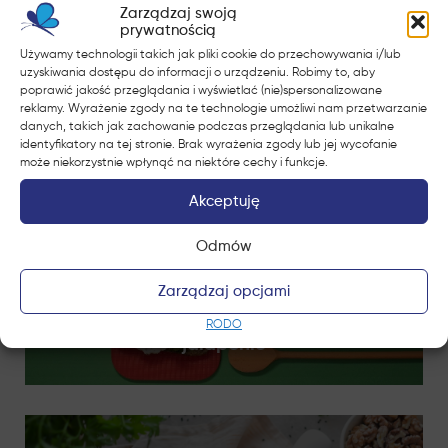
Zarządzaj swoją
prywatnością
Używamy technologii takich jak pliki cookie do przechowywania i/lub
uzyskiwania dostępu do informacji o urządzeniu. Robimy to, aby
Poznaj inne inspiracje
poprawić jakość przeglądania i wyświetlać (nie)spersonalizowane
reklamy. Wyrażenie zgody na te technologie umożliwi nam przetwarzanie
danych, takich jak zachowanie podczas przeglądania lub unikalne
identyfikatory na tej stronie. Brak wyrażenia zgody lub jej wycofanie
może niekorzystnie wpłynąć na niektóre cechy i funkcje.
Akceptuję
Odmów
Zarządzaj opcjami
Grzanki z pastą serową i papryczkami
RODO
jalapenio