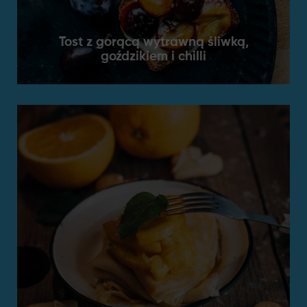
Tost z gorącą wytrawną śliwką,
goździkiem i chilli