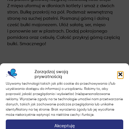
Z mięsa uformuj w dłoniach kotlety i smaż z dwóch
stron. Bułkę przekrój na pół. Podsmaż wewnętrzną
stronę na suchej patelni. Posmaruj górną i dolną
cześć bułki majonezem. Ułóż sałatę, ser, mięso
i ponownie ser w plastrach. Dodaj pokrojonego
pomidora oraz cebulę. Całość przykryj górną częścią
bułki. Smacznego!
Zarządzaj swoją
prywatnością
Poznaj inne inspiracje
Używamy technologii takich jak pliki cookie do przechowywania i/lub
uzyskiwania dostępu do informacji o urządzeniu. Robimy to, aby
poprawić jakość przeglądania i wyświetlać (nie)spersonalizowane
reklamy. Wyrażenie zgody na te technologie umożliwi nam przetwarzanie
danych, takich jak zachowanie podczas przeglądania lub unikalne
identyfikatory na tej stronie. Brak wyrażenia zgody lub jej wycofanie
może niekorzystnie wpłynąć na niektóre cechy i funkcje.
Akceptuję