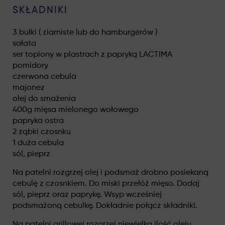
SKŁADNIKI
3 bułki ( ziarniste lub do hamburgerów )
sałata
ser topiony w plastrach z papryką LACTIMA
pomidory
czerwona cebula
majonez
olej do smażenia
400g mięsa mielonego wołowego
papryka ostra
2 ząbki czosnku
1 duża cebula
sól, pieprz
Na patelni rozgrzej olej i podsmaż drobno posiekaną
cebulę z czosnkiem. Do miski przełóż mięso. Dodaj
sól, pieprz oraz paprykę. Wsyp wcześniej
podsmażoną cebulkę. Dokładnie połącz składniki.
Na patelni grillowej rozgrzej niewielką ilość oleju.