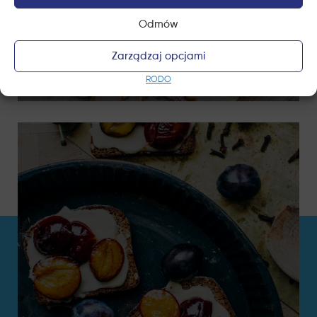
Odmów
Zarządzaj opcjami
Pasta z awokado i prażonym
słonecznikiem
RODO