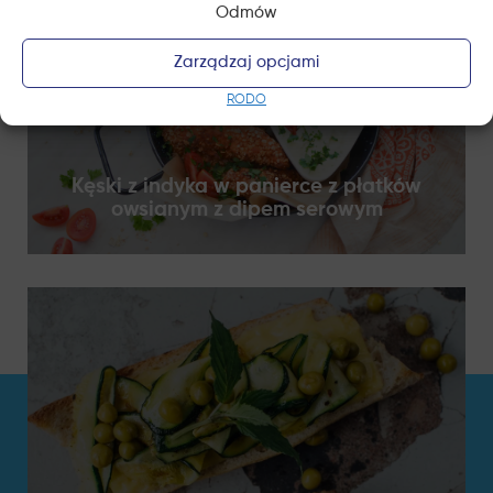
Odmów
Zarządzaj opcjami
RODO
Kęski z indyka w panierce z płatków
owsianym z dipem serowym