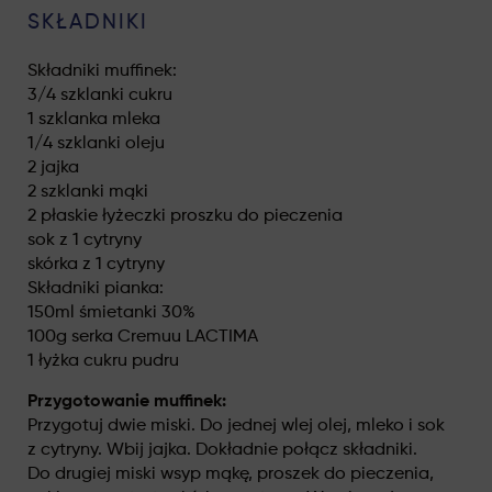
SKŁADNIKI
Składniki muffinek:
3/4 szklanki cukru
1 szklanka mleka
1/4 szklanki oleju
2 jajka
2 szklanki mąki
2 płaskie łyżeczki proszku do pieczenia
sok z 1 cytryny
skórka z 1 cytryny
Składniki pianka:
150ml śmietanki 30%
100g serka Cremuu LACTIMA
1 łyżka cukru pudru
Przygotowanie muffinek:
Przygotuj dwie miski. Do jednej wlej olej, mleko i sok
z cytryny. Wbij jajka. Dokładnie połącz składniki.
Do drugiej miski wsyp mąkę, proszek do pieczenia,