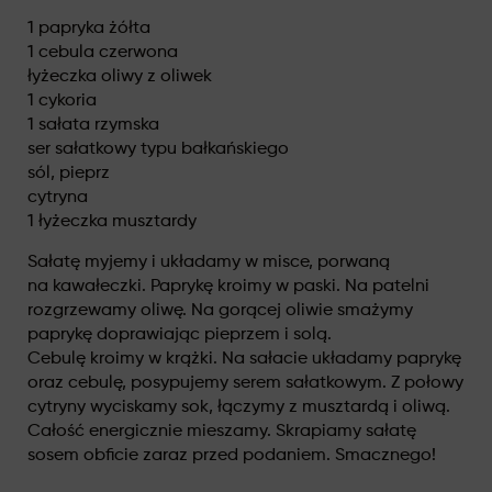
1 papryka żółta
1 cebula czerwona
łyżeczka oliwy z oliwek
1 cykoria
1 sałata rzymska
ser sałatkowy typu bałkańskiego
sól, pieprz
cytryna
1 łyżeczka musztardy
Sałatę myjemy i układamy w misce, porwaną
na kawałeczki. Paprykę kroimy w paski. Na patelni
rozgrzewamy oliwę. Na gorącej oliwie smażymy
paprykę doprawiając pieprzem i solą.
Cebulę kroimy w krążki. Na sałacie układamy paprykę
oraz cebulę, posypujemy serem sałatkowym. Z połowy
cytryny wyciskamy sok, łączymy z musztardą i oliwą.
Całość energicznie mieszamy. Skrapiamy sałatę
sosem obficie zaraz przed podaniem. Smacznego!