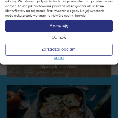
reklamy. Wyrażenie zgody na te technologie umożliwi nam przetwarzanie
danych, takich jak zachowanie podczas przeglądania lub unikalne
identyfikatory na tej stronie. Brak wyrażenia zgody lub jej wycofanie
może niekorzystnie wpłynąć na niektóre cechy i funkcje.
Akceptuję
Odmów
Zarządzaj opcjami
RODO
Spiralki serowe