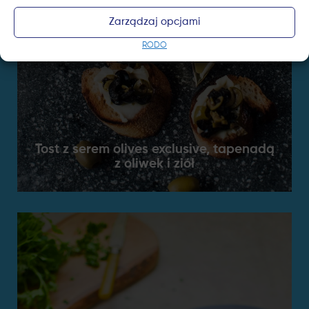
Zarządzaj opcjami
RODO
Tost z serem olives exclusive, tapenadą
z oliwek i ziół