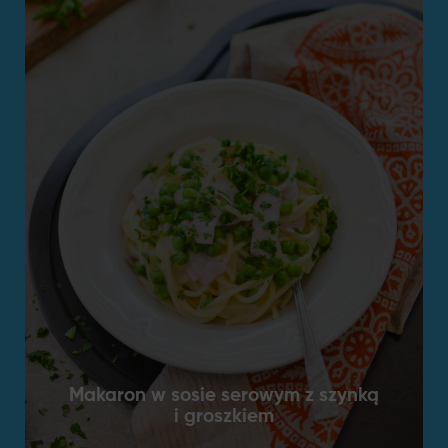
Makaron w sosie serowym z szynką
i groszkiem