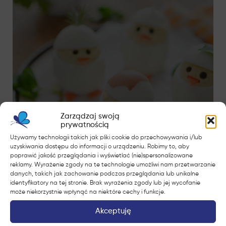
Zarządzaj swoją
prywatnością
Używamy technologii takich jak pliki cookie do przechowywania i/lub
uzyskiwania dostępu do informacji o urządzeniu. Robimy to, aby
poprawić jakość przeglądania i wyświetlać (nie)spersonalizowane
reklamy. Wyrażenie zgody na te technologie umożliwi nam przetwarzanie
danych, takich jak zachowanie podczas przeglądania lub unikalne
identyfikatory na tej stronie. Brak wyrażenia zgody lub jej wycofanie
może niekorzystnie wpłynąć na niektóre cechy i funkcje.
Akceptuję
Jajka faszerowane serkiem