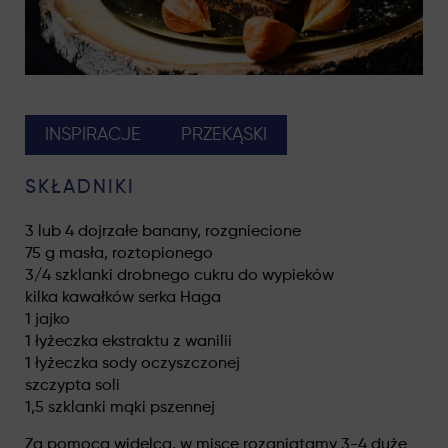
INSPIRACJE
PRZEKĄSKI
SKŁADNIKI
3 lub 4 dojrzałe banany, rozgniecione
75 g masła, roztopionego
3/4 szklanki drobnego cukru do wypieków
kilka kawałków serka Haga
1 jajko
1 łyżeczka ekstraktu z wanilii
1 łyżeczka sody oczyszczonej
szczypta soli
1,5 szklanki mąki pszennej
Za pomocą widelca, w misce rozgniatamy 3-4 duże