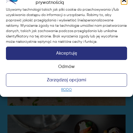
prywatnością
Używamy technologii takich jak pliki cookie do przechowywania i/lub
uzyskiwania dostępu do informacji o urządzeniu. Robimy to, aby
poprawić jakość przeglądania i wyświetlać (nie)spersonalizowane
reklamy. Wyrażenie zgody na te technologie umożliwi nam przetwarzanie
danych, takich jak zachowanie podczas przeglądania lub unikalne
identyfikatory na tej stronie. Brak wyrażenia zgody lub jej wycofanie
może niekorzystnie wpłynąć na niektóre cechy i funkcje.
Akceptuję
Odmów
Zarządzaj opcjami
RODO
Zupa krem z białych warzyw