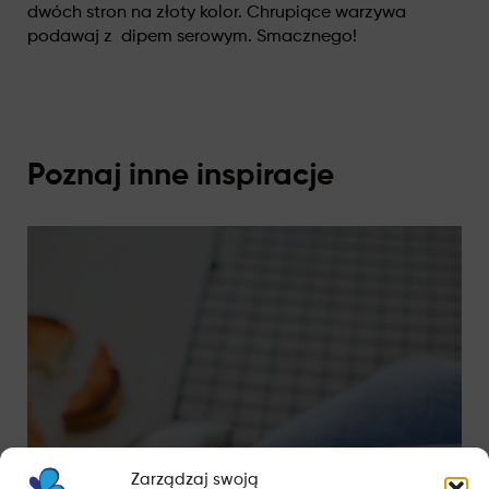
dwóch stron na złoty kolor. Chrupiące warzywa
podawaj z dipem serowym. Smacznego!
Poznaj inne inspiracje
Zarządzaj swoją