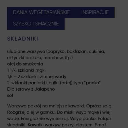
DANIA WEGETARIAŃSKIE
INSPIRACJE
SZYBKO I SMACZNIE
SKŁADNIKI
ulubione warzywa (papryka, bakłażan, cukinia,
różyczki brokułu, marchew, itp.)
olej do smażenia
1 1/4 szklanki mąki
1,5 – 2 szklanki zimnej wody
2 szklanki panierki ( bułki tartej) typu ”panko”
Dip serowy z Jalapeno
sól
Warzywa pokrój na mniejsze kawałki. Oprósz solą.
Rozgrzej olej w garnku. Do miski wsyp mąkę i wlej
wodę. Energicznie wymieszaj. Wsyp panko. Połącz
składniki. Kawałki warzyw pokryj ciastem. Smaż