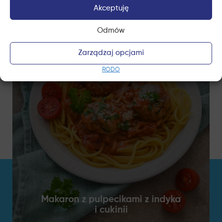
Akceptuję
Odmów
Zarządzaj opcjami
RODO
Makaron z pulpecikami z indyka
i cukinii