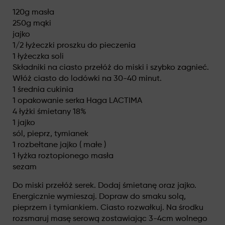
120g masła
250g mąki
jajko
1/2 łyżeczki proszku do pieczenia
1 łyżeczka soli
Składniki na ciasto przełóż do miski i szybko zagnieć.
Włóż ciasto do lodówki na 30-40 minut.
1 średnia cukinia
1 opakowanie serka Haga LACTIMA
4 łyżki śmietany 18%
1 jajko
sól, pieprz, tymianek
1 rozbełtane jajko ( małe )
1 łyżka roztopionego masła
sezam
Do miski przełóż serek. Dodaj śmietanę oraz jajko.
Energicznie wymieszaj. Dopraw do smaku solą,
pieprzem i tymiankiem. Ciasto rozwałkuj. Na środku
rozsmaruj masę serową zostawiając 3-4cm wolnego