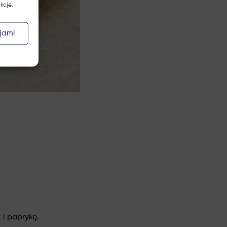
kcje.
jami
 i paprykę.