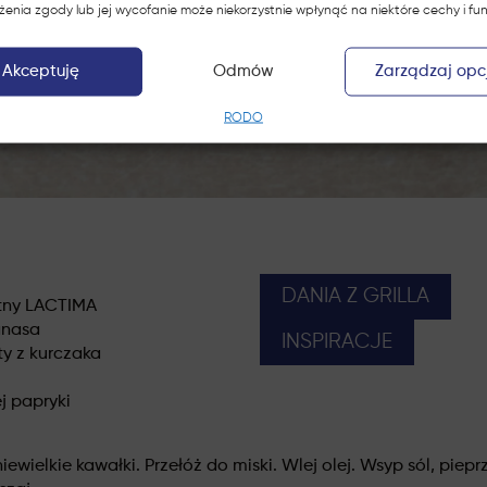
żenia zgody lub jej wycofanie może niekorzystnie wpłynąć na niektóre cechy i fun
Akceptuję
Odmów
Zarządzaj opc
RODO
DANIA Z GRILLA
ntny LACTIMA
anasa
INSPIRACJE
ty z kurczaka
ej papryki
ewielkie kawałki. Przełóż do miski. Wlej olej. Wsyp sól, pieprz