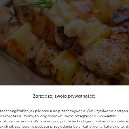
Zarządzaj swoją prywatnością
echnologii takich jak pliki cookie do przechowywania i/lub uzyskiwania dostępu
i o urządzeniu. Robimy to, aby poprawić jakość przeglądania i wyświetlać
sonalizowane reklamy. Wyrażenie zgody na te technologie umożliwi nam przetwar
akich jak zachowanie podczas przeglądania lub unikalne identyfikatory na tej str