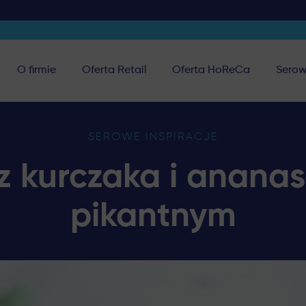
O firmie
Oferta Retail
Oferta HoReCa
Serow
SEROWE INSPIRACJE
 z kurczaka i anana
pikantnym