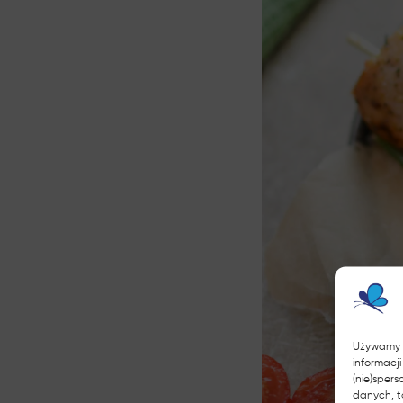
Używamy t
informacj
(nie)sper
danych, t