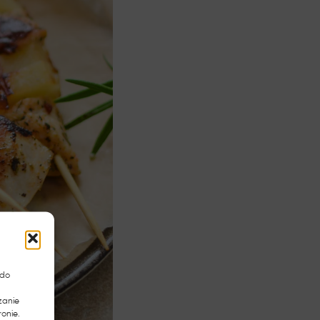
 do
zanie
onie.