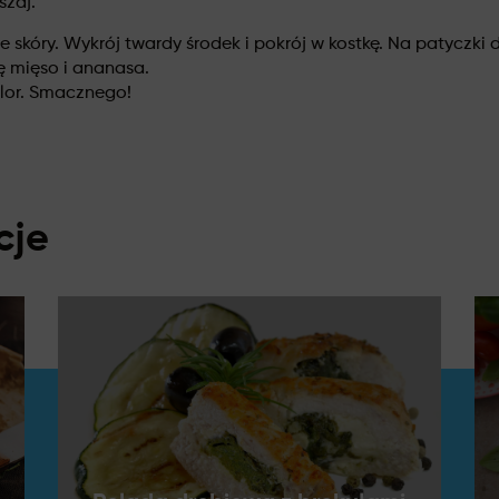
zaj.
 skóry. Wykrój twardy środek i pokrój w kostkę. Na patyczki 
ę mięso i ananasa.
kolor. Smacznego!
cje