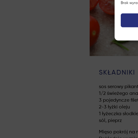
Brak wyra
SKŁADNIKI
sos serowy pika
1/2 świeżego an
3 pojedyncze file
2-3 łyżki oleju
1 łyżeczka słodki
sól, pieprz
Mięso pokrój na ni