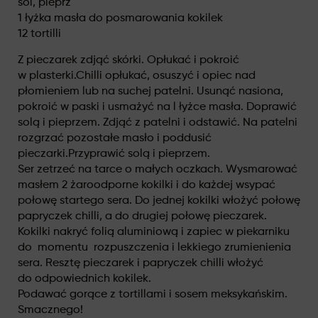
sól, pieprz
1 łyżka masła do posmarowania kokilek
12 tortilli
Z pieczarek zdjąć skórki. Opłukać i pokroić
w plasterki.Chilli opłukać, osuszyć i opiec nad
płomieniem lub na suchej patelni. Usunąć nasiona,
pokroić w paski i usmażyć na l łyżce masła. Doprawić
solą i pieprzem. Zdjąć z patelni i odstawić. Na patelni
rozgrzać pozostałe masło i poddusić
pieczarki.Przyprawić solą i pieprzem.
Ser zetrzeć na tarce o małych oczkach. Wysmarować
masłem 2 żaroodporne kokilki i do każdej wsypać
połowę startego sera. Do jednej kokilki włożyć połowę
papryczek chilli, a do drugiej połowę pieczarek.
Kokilki nakryć folią aluminiową i zapiec w piekarniku
do momentu rozpuszczenia i lekkiego zrumienienia
sera. Resztę pieczarek i papryczek chilli włożyć
do odpowiednich kokilek.
Podawać gorące z tortillami i sosem meksykańskim.
Smacznego!