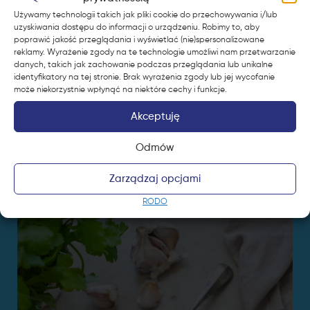
Używamy technologii takich jak pliki cookie do przechowywania i/lub
uzyskiwania dostępu do informacji o urządzeniu. Robimy to, aby
poprawić jakość przeglądania i wyświetlać (nie)spersonalizowane
reklamy. Wyrażenie zgody na te technologie umożliwi nam przetwarzanie
danych, takich jak zachowanie podczas przeglądania lub unikalne
identyfikatory na tej stronie. Brak wyrażenia zgody lub jej wycofanie
może niekorzystnie wpłynąć na niektóre cechy i funkcje.
Akceptuję
Pizza bianca z grillowanym
Odmów
bakłażanem, jajkiem i serem
z Mozzarellą
Zarządzaj opcjami
RODO