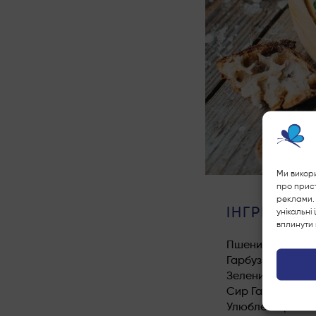
Ми викори
про прист
реклами. 
ІНГРЕДІЄН
унікальні
вплинути 
Пшеничний хліб
Гарбуз hokkaido
Зелений горошок
Сир Гауда Lacti
Улюблені трави