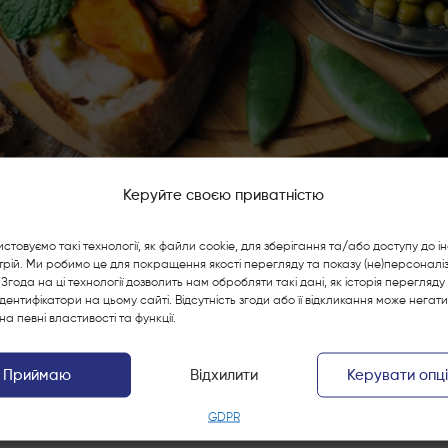
Керуйте своєю приватністю
стовуємо такі технології, як файли cookie, для зберігання та/або доступу до і
рій. Ми робимо це для покращення якості перегляду та показу (не)персоналі
Згода на ці технології дозволить нам обробляти такі дані, як історія перегляду
ТИ
 ідентифікатори на цьому сайті. Відсутність згоди або її відкликання може негат
на певні властивості та функції.
ЗАКУСКИ
РЕЦЕП
Приймаю
Відхилити
Керувати опц
 з банки
ma
GDPR