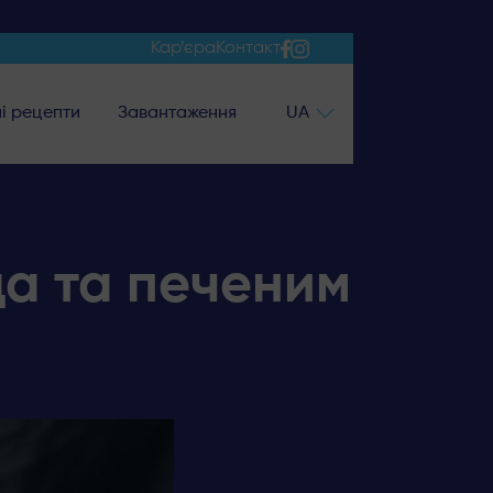
Кар’єра
Контакт
і рецепти
Завантаження
UA
да та печеним