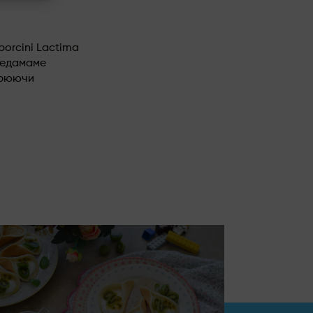
porcini Lactima
 едамаме
ворюючи