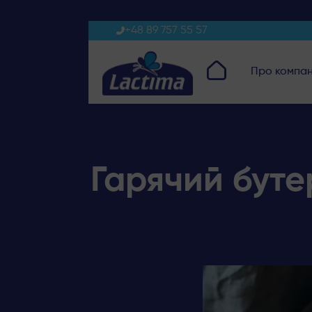
+48 89 757 55 57
Про компа
Гарячий буте