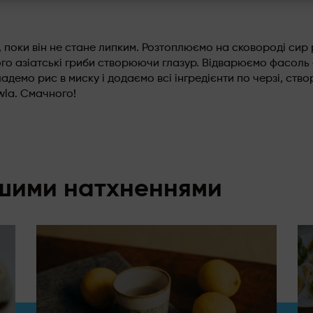
 поки він не стане липким. Розтоплюємо на сковороді сир 
ого азіатські гриби створюючи глазур. Відварюємо фасоль
ладемо рис в миску і додаємо всі інгредієнти по черзі, ст
la. Смачного!
ншими натхненнями