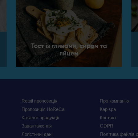
Тост із гливами, сиром та
яйцем
Retail пропозиція
Про компанію
Пропозиція HoReCa
Кар’єра
Каталог продукції
Контакт
Завантаження
GDPR
Логістичні дані
Політика файлів 