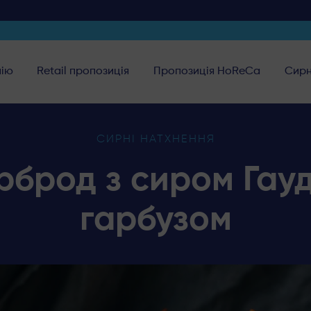
нію
Retail пропозиція
Пропозиція HoReCa
Сирн
СИРНІ НАТХНЕННЯ
рброд з сиром Гау
гарбузом