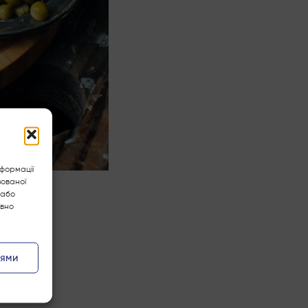
нформації
зованої
 або
ивно
ТИ
іями