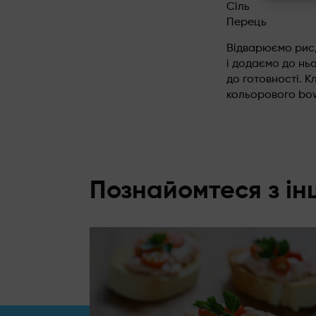
Сіль
Перець
Відварюємо рис,
і додаємо до нь
до готовності. К
кольорового bow
Познайомтеся з і