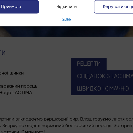
Приймаю
Відхилити
Керувати опц
GDPR
ТИ
РЕЦЕПТИ
еної шинки
СНІДАНОК З LACTIM
рвований перець
ШВИДКО І СМАЧНО
 Haga LACTIMA
ортили викладаємо вершковий сир. Влаштовуємо листя сала
Зверху покладіть нарізаний болгарський перець. Загорніть
шматочки. Смачного!