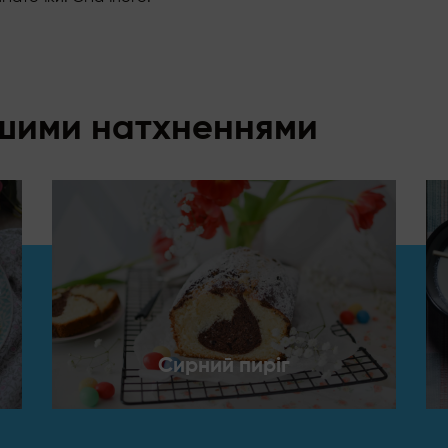
ншими натхненнями
Сирний пиріг