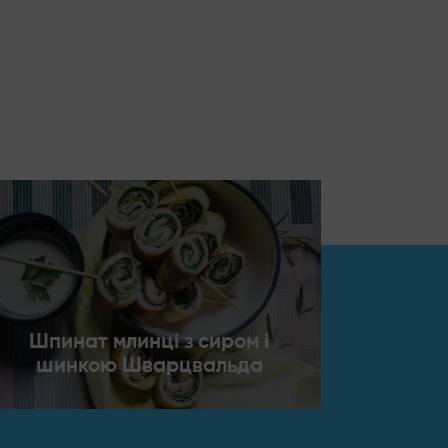
Шпинат млинці з сиром і
шинкою Шварцвальда