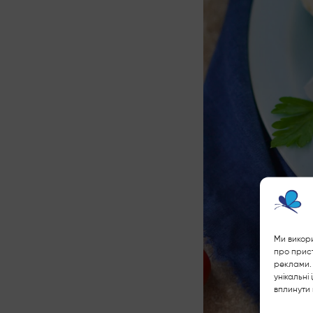
Ми викори
про прист
реклами. 
унікальні
вплинути 