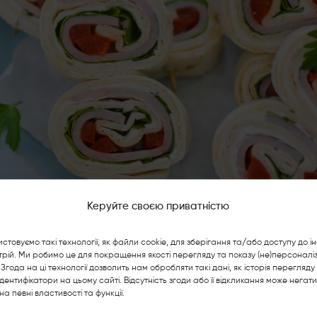
Керуйте своєю приватністю
стовуємо такі технології, як файли cookie, для зберігання та/або доступу до і
рій. Ми робимо це для покращення якості перегляду та показу (не)персоналі
Згода на ці технології дозволить нам обробляти такі дані, як історія перегляду
 ідентифікатори на цьому сайті. Відсутність згоди або її відкликання може негат
на певні властивості та функції.