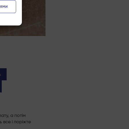
іями
A
ту, а потім
 все і поріжте