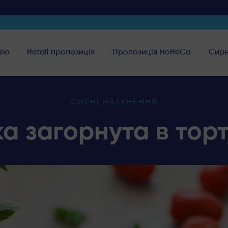
нію
Retail пропозиція
Пропозиція HoReCa
Сирн
СИРНІ НАТХНЕННЯ
а загорнута в тор