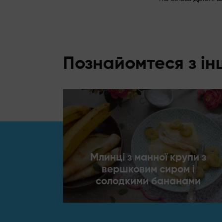
Познайомтеся з і
Млинці з манної крупи з
вершковим сиром і
солодкими бананами