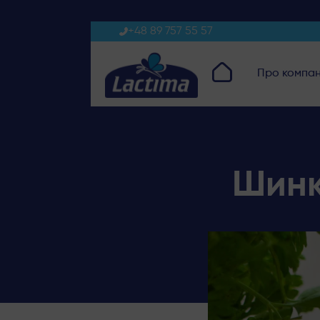
+48 89 757 55 57
Про компа
Шинк