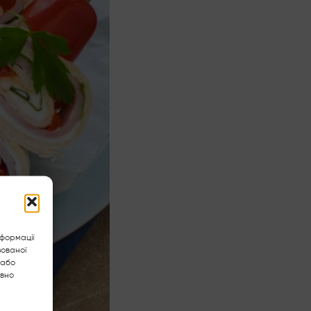
нформації
зованої
 або
ивно