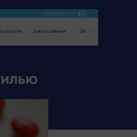
Кар’єра
Контакт
і рецепти
Завантаження
UA
тилью