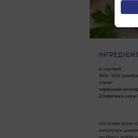
ІНГРЕДІЄН
4 тортилії
100г-150г улюбл
салат
червоний консе
2 пакетики сиру
На кожен корж т
шматочки шинки. 
на більш дрібні 