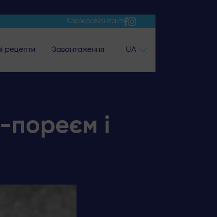
Кар’єра
Контакт
і рецепти
Завантаження
UA
-пореєм і