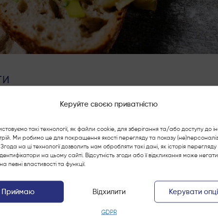
ТИ
РЕЦЕПТИ
Керуйте своєю приватністю
СНІДАНОК З LACTIM
стовуємо такі технології, як файли cookie, для зберігання та/або доступу до і
го масла
ТОСТИ
рій. Ми робимо це для покращення якості перегляду та показу (не)персоналі
Згода на ці технології дозволить нам обробляти такі дані, як історія перегляду
ізаний едам
 ідентифікатори на цьому сайті. Відсутність згоди або її відкликання може негат
на певні властивості та функції.
зтопіть масло і обсмажте на ньому цибулю-порей.Додайте
Приймаю
Відхилити
Керувати опц
й час. Запікайте шматочок хліба з сиром Едам в духовці, п
0 градусів, протягом 5 хвилин. Тост кладемо на тарілку, на 
GDPR