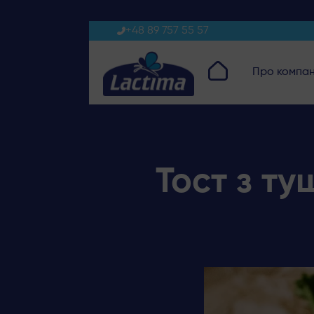
+48 89 757 55 57
Про компа
Тост з т