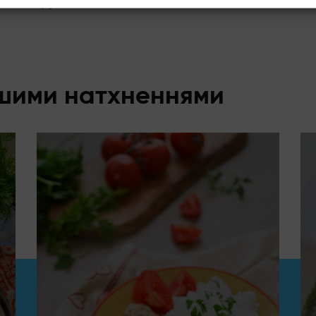
аємо петрушкою. Смачного!
ншими натхненнями