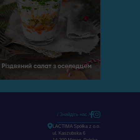
Різдвяний салат з оселедцем
/ Знайдіть нас /
LACTIMA Spółka z o.o.
ul. Kaszubska 6
14-300 Morąg, Polska