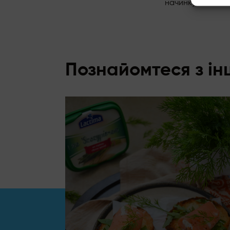
начинку і посип
Познайомтеся з і