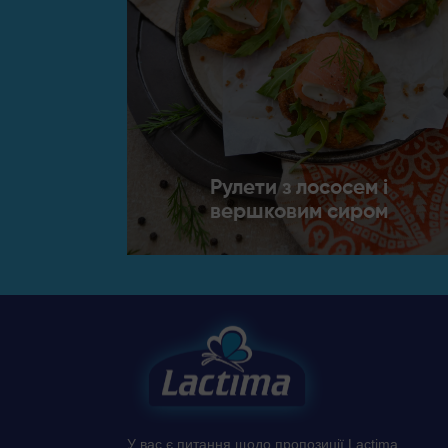
Рулети з лососем і
вершковим сиром
У вас є питання щодо пропозиції Lactima,