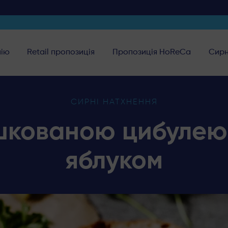
нію
Retail пропозиція
Пропозиція HoReCa
Сирн
СИРНІ НАТХНЕННЯ
ушкованою цибулею
яблуком