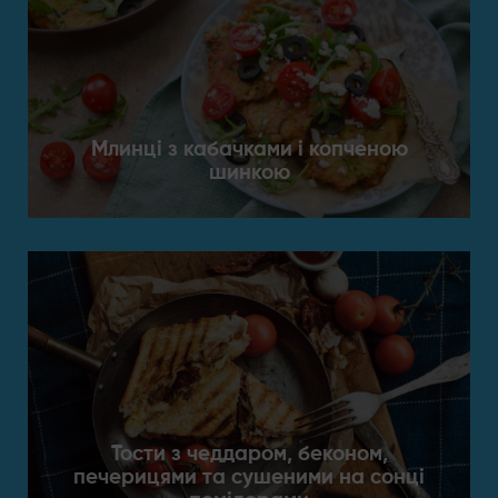
Млинці з кабачками і копченою
шинкою
Тости з чеддаром, беконом,
печерицями та сушеними на сонці