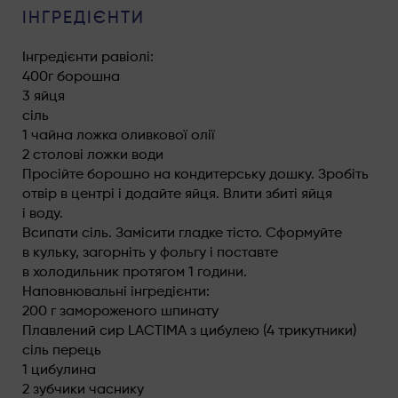
ІНГРЕДІЄНТИ
Інгредієнти равіолі:
400г борошна
3 яйця
сіль
1 чайна ложка оливкової олії
2 столові ложки води
Просійте борошно на кондитерську дошку. Зробіть
отвір в центрі і додайте яйця. Влити збиті яйця
і воду.
Всипати сіль. Замісити гладке тісто. Сформуйте
в кульку, загорніть у фольгу і поставте
в холодильник протягом 1 години.
Наповнювальні інгредієнти:
200 г замороженого шпинату
Плавлений сир LACTIMA з цибулею (4 трикутники)
сіль перець
1 цибулина
2 зубчики часнику