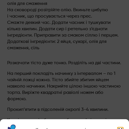
олія для смаження
На сковороді розігрійте олію. Вкиньте цибулю
і часник, що просувається через прес.
Смажте деякий час. Додати часник і тушкувати
кілька хвилин. Додати сир і ретельно з’єднати
інгредієнти. Приправити за смаком сіллю і перцем.
Додаткові інгредієнти: 2 яйця, сухарі, олія для
смаження, сіль
Розкачати тісто дуже тонко. Розділіть на дві частини.
На перший покладіть начинку з інтервалом – по 1
чайній ложці кожна. Тісто збийте збитим яйцем
навколо начинки. Накрийте цілою іншою частиною
торта. Виріжте квадратні равіолі ножем або
формою.
Прокип’ятити в підсоленій окропі 3-4 хвилини.
Кожні пельмені обмажте в збитому яйці, а потім
у панірувальних сухарях. Обсмажте в гарячій олії