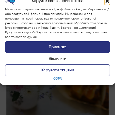
Керуйте своєю приватністю
з двох сторін до золотисто-коричневого кольору.
Смачного!
Ми використовуємо такі технології, як файли cookie, для зберігання та/
або доступу до інформації про пристрій. Ми робимо це для
покращення якості перегляду та показу (не)персоналізованої
реклами. Згода на ці технології дозволить нам обробляти такі дані, як
історія перегляду або унікальні ідентифікатори на цьому сайті.
Відсутність згоди або її відкликання може негативно вплинути на певні
властивості та функції.
Познайомтеся з іншими
Приймаю
натхненнями
Відхилити
Керувати опціями
GDPR