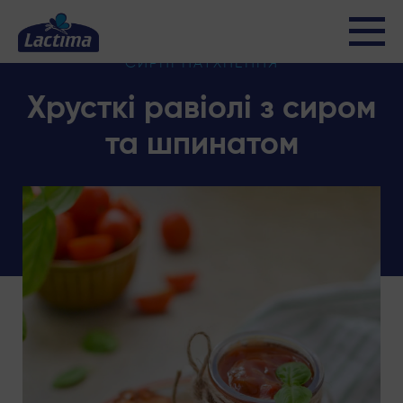
СИРНІ НАТХНЕННЯ
Хрусткі равіолі з сиром
та шпинатом