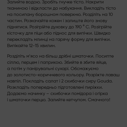
Залийте водою. Зробіть гнучке тісто. Накрити
тканиною і відкласти до набухання. Викладіть тісто
на посипану борошном поверхню. Розділіть на 10
частин. Розкачайте кожен і залиште його знову
піднятися. Розігрійте духовку до 190 ° C. Розігрійте
кісточку для піци або піднос для випічки. Швидко
перекладіть млинці на гарячу форму для випічки.
Випікайте 12-15 хвилин.
Розділіть м’ясо на більш дрібні шматочки. Посипте
сіллю, перцем і паприкою. Збийте в збите яйце,
а потім у панірувальні сухарі. Обсмажуємо
до золотисто-коричневого кольору. Розріжте лаваш
навпіл. Покладіть салат і 2 скибочки сиру Gouda.
Розкладіть попередньо підготовлені пиріжки.
Додаємо начинку – скибочки помідора і огірка
і шматочки перцю. Залийте кетчупом. Смачного!