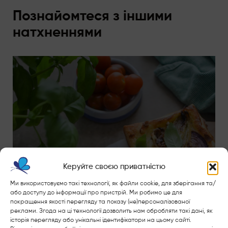
Познайомтеся з іншими
натхненнями
Керуйте своєю приватністю
Ми використовуємо такі технології, як файли cookie, для зберігання та/
або доступу до інформації про пристрій. Ми робимо це для
покращення якості перегляду та показу (не)персоналізованої
реклами. Згода на ці технології дозволить нам обробляти такі дані, як
історія перегляду або унікальні ідентифікатори на цьому сайті.