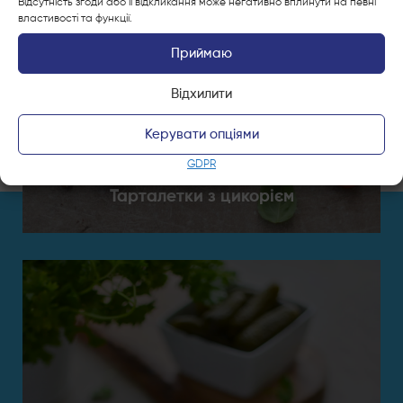
Відсутність згоди або її відкликання може негативно вплинути на певні
властивості та функції.
Приймаю
Відхилити
Керувати опціями
GDPR
Тарталетки з цикорієм