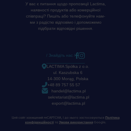
У вас є питання щодо пропозиції Lactima,
наявності продуктів або комерційної
співпраці? Пишіть або телефонуйте нам-
ми з радістю відповімо і допоможемо
підібрати відповідні рішення.
/ Знайдіть нас /
LACTIMA Spółka z o.o.
ul. Kaszubska 6
14-300 Morąg, Polska
+48 89 757 55 57
handel@lactima.pl
sekretariat@lactima.pl
export@lactima.pl
Політика
Цей сайт захищений reCAPTCHA, і до нього застосовуються
конфіденційності
Умови використання
та
Google.