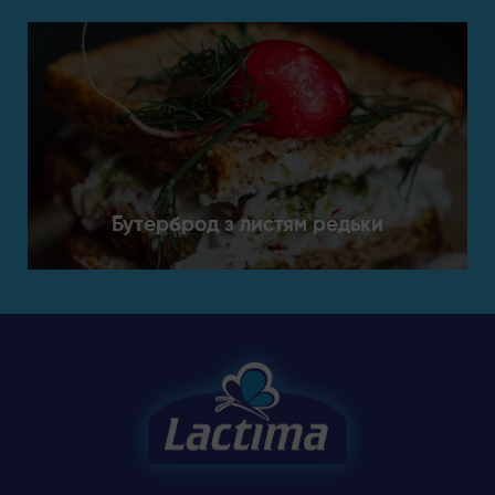
Бутерброд з листям редьки