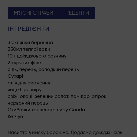
М’ЯСНI СТРАВИ
РЕЦЕПТИ
ІНГРЕДІЄНТИ
3 склянки борошна
350мл теплої води
10 г дріжджовего розчину
2 курячих філе
сіль, перець, солодкий перець
Сухарі
олія для смаження
яйце L розміру
свіжі овочі: зелений салат, помідор, огірок,
червоний перець
Скибочки топленого сиру Gouda
Кетчуп
Насипте в миску борошно. Додаємо дріжджі і сіль.