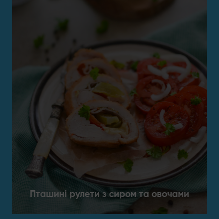
Пташині рулети з сиром та овочами