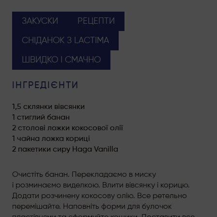
ЗАКУСКИ
РЕЦЕПТИ
СНІДАНОК З LACTIMA
ШВИДКО І СМАЧНО
ІНГРЕДІЄНТИ
1,5 склянки вівсянки
1 стиглий банан
2 столові ложки кокосової олії
1 чайна ложка кориці
2 пакетики сиру Haga Vanilla
Очистіть банан. Перекладаємо в миску
і розминаємо виделкою. Влити вівсянку і корицю.
Додати розчинену кокосову олію. Все ретельно
перемішайте. Наповніть форми для булочок