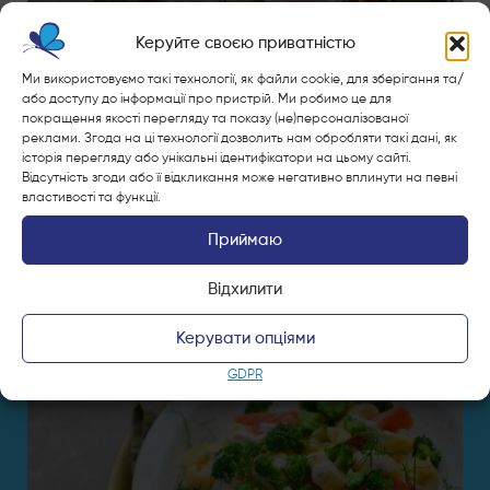
Керуйте своєю приватністю
Булочки зі сковороди
Ми використовуємо такі технології, як файли cookie, для зберігання та/
або доступу до інформації про пристрій. Ми робимо це для
покращення якості перегляду та показу (не)персоналізованої
реклами. Згода на ці технології дозволить нам обробляти такі дані, як
історія перегляду або унікальні ідентифікатори на цьому сайті.
Відсутність згоди або її відкликання може негативно вплинути на певні
властивості та функції.
Приймаю
Відхилити
Керувати опціями
GDPR