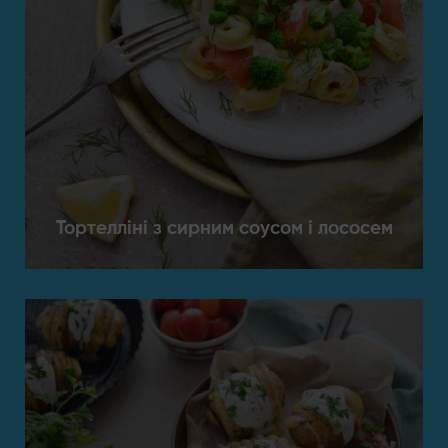
Тортелліні з сирним соусом і лососем