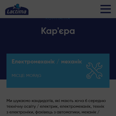
Електромеханік /
КОМПАНІЯ
механік
Кар'єра
Електромеханік / механік
МІСЦЕ: MORĄG
Ми шукаємо кандидатів, які мають хоча б середню
технічну освіту / електрик, електромеханік, технік
з електроніки, фахівець з автоматики, механік /