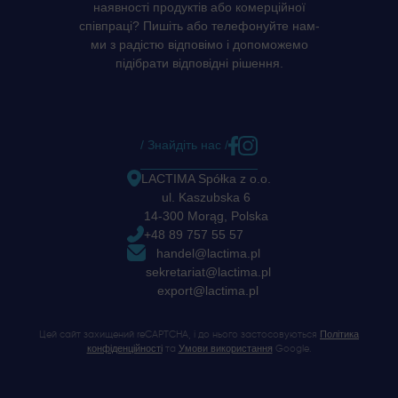
наявності продуктів або комерційної
співпраці? Пишіть або телефонуйте нам-
ми з радістю відповімо і допоможемо
підібрати відповідні рішення.
/ Знайдіть нас /
LACTIMA Spółka z o.o.
ul. Kaszubska 6
14-300 Morąg, Polska
+48 89 757 55 57
handel@lactima.pl
sekretariat@lactima.pl
export@lactima.pl
Політика
Цей сайт захищений reCAPTCHA, і до нього застосовуються
конфіденційності
Умови використання
та
Google.